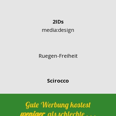
2IDs
media:design
Ruegen-Freiheit
Scirocco
Gute Werbung kostest
weniger
als schlechte . . .